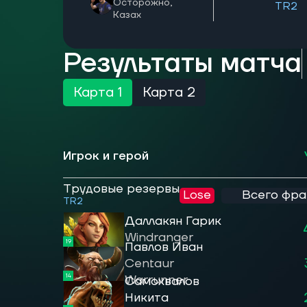
Осторожно,
TR2
Казах
Результаты матча
Карта 1
Карта 2
Игрок и герой
Трудовые резервы
Lose
Всего фраг
TR2
Даллакян Гарик
Windranger
19
Павлов Иван
Centaur
14
Warrunner
Самохвалов
Никита