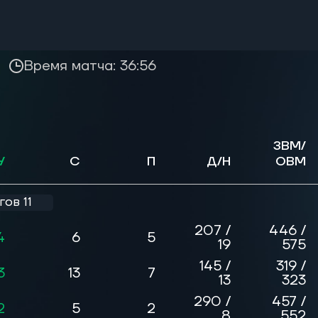
Время матча: 36:56
ЗВМ/
У
С
П
Д/Н
ОВМ
ов 11
207 /
446 /
4
6
5
19
575
145 /
319 /
3
13
7
13
323
290 /
457 /
2
5
2
8
552