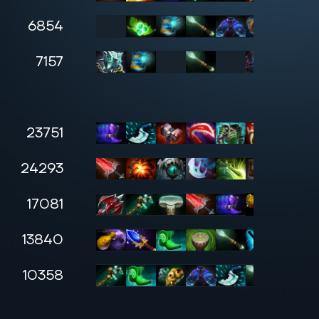
6854
0
7157
0
23751
0
24293
0
17081
0
13840
0
10358
0