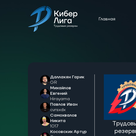
Главная
Даллакян Гарик
GR
Михайлов
Евгений
Hirayama
Павлов Иван
cvrsxdx
Самохвалов
Никита
Трудов
1017
резерв
Косовских Артур