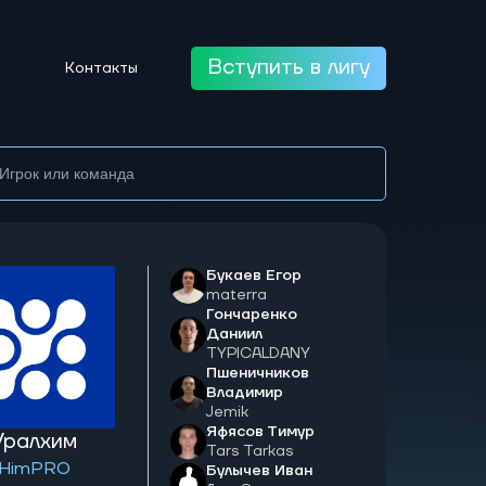
Вступить в лигу
Контакты
Букаев Егор
materra
Гончаренко
Даниил
TYPICALDANY
Пшеничников
Владимир
Jemik
Яфясов Тимур
Уралхим
Tars Tarkas
HimPRO
Булычев Иван