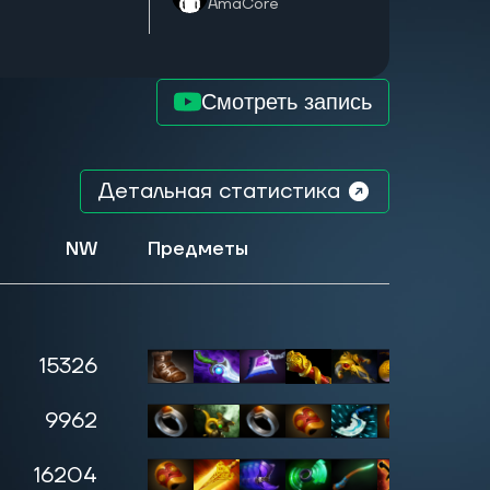
AmaCore
Смотреть запись
Детальная статистика
NW
Предметы
15326
0
9962
0
16204
0