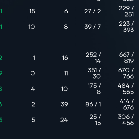
229 /
1
15
6
27 / 2
251
223 /
1
10
8
39 / 7
393
252 /
667 /
2
1
16
14
819
351 /
670 /
9
0
11
30
766
175 /
484 /
8
4
10
8
565
414 /
6
2
39
86 / 1
676
25 /
306 /
3
5
24
15
456