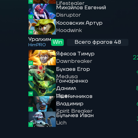
19
Lifestealer
Михайлов Евгений
Disruptor
12
Косовских Артур
Hoodwink
16
Уралхим
Win
Всего фрагов 48
HimPRO
Яфясов Тимур
2
Dawnbreaker
23
Букаев Егор
Medusa
22
Гончаренко
Даниил
19
Viper
Пшеничников
Владимир
21
Spirit Breaker
Булычев Иван
Lich
17