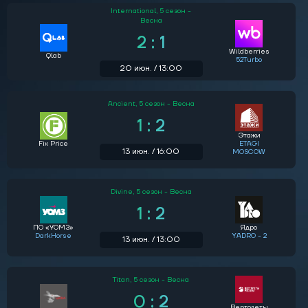
International,
5 сезон -
Весна
2 : 1
Wildberries
Qlab
52Turbo
20 июн. / 13:00
Ancient,
5 сезон - Весна
1 : 2
Этажи
Fix Price
ETAGI
13 июн. / 16:00
MOSCOW
Divine,
5 сезон - Весна
1 : 2
ПО «УОМЗ»
Ядро
DarkHorse
YADRO - 2
13 июн. / 13:00
Titan,
5 сезон - Весна
0 : 2
Вертолеты