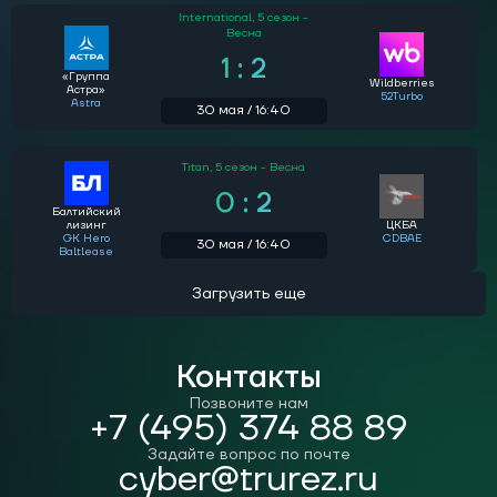
International,
5 сезон -
Весна
1 : 2
«Группа
Wildberries
Астра»
52Turbo
Astra
30 мая / 16:40
Titan,
5 сезон - Весна
0 : 2
Балтийский
лизинг
ЦКБА
GK Hero
CDBAE
30 мая / 16:40
Baltlease
Загрузить еще
Контакты
Позвоните нам
+7 (495) 374 88 89
Задайте вопрос по почте
cyber@trurez.ru