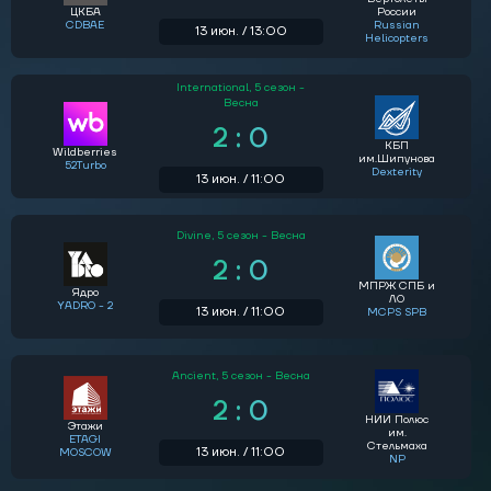
ЦКБА
России
CDBAE
Russian
13 июн. / 13:00
Helicopters
International,
5 сезон -
Весна
2 : 0
КБП
Wildberries
им.Шипунова
52Turbo
Dexterity
13 июн. / 11:00
Divine,
5 сезон - Весна
2 : 0
МПРЖ СПБ и
Ядро
ЛО
YADRO - 2
13 июн. / 11:00
MCPS SPB
Ancient,
5 сезон - Весна
2 : 0
НИИ Полюс
Этажи
им.
ETAGI
Стельмаха
13 июн. / 11:00
MOSCOW
NP