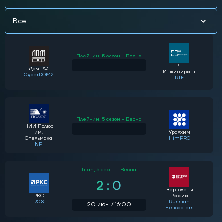
Все
Плей-ин,
5 сезон - Весна
РТ-
Дом.РФ
Инжиниринг
CyberDOM2
RTE
Плей-ин,
5 сезон - Весна
НИИ Полюс
им.
Уралхим
Стельмаха
HimPRO
NP
Titan,
5 сезон - Весна
2 : 0
Вертолеты
РКС
России
RCS
Russian
20 июн. / 16:00
Helicopters