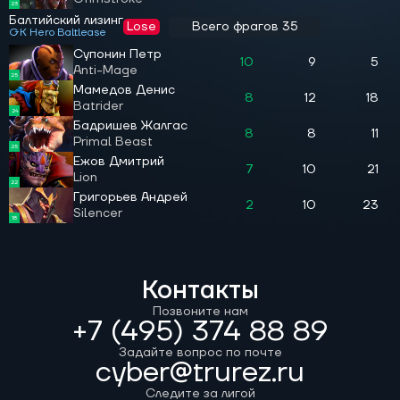
23
Балтийский лизинг
Lose
Всего фрагов 35
GK Hero Baltlease
Супонин Петр
10
9
5
Anti-Mage
25
Мамедов Денис
8
12
18
Batrider
24
Бадришев Жалгас
8
8
11
Primal Beast
25
Ежов Дмитрий
7
10
21
Lion
22
Григорьев Андрей
2
10
23
Silencer
18
Контакты
Позвоните нам
+7 (495) 374 88 89
Задайте вопрос по почте
cyber@trurez.ru
Следите за лигой