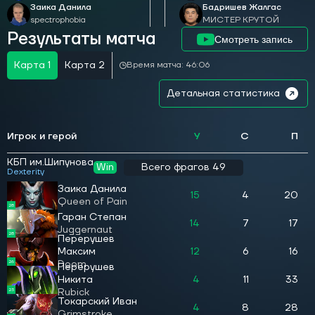
Заика Данила
Бадришев Жалгас
spectrophobia
МИСТЕР КРУТОЙ
Результаты матча
Смотреть запись
Карта 1
Карта 2
Время матча: 46:06
Детальная статистика
Игрок и герой
У
С
П
КБП им.Шипунова
Win
Всего фрагов 49
Dexterity
Заика Данила
15
4
20
Queen of Pain
28
Гаран Степан
14
7
17
Juggernaut
28
Перерушев
Максим
12
6
16
Doom
26
Перерушев
Никита
4
11
33
Rubick
23
Токарский Иван
4
8
28
Grimstroke