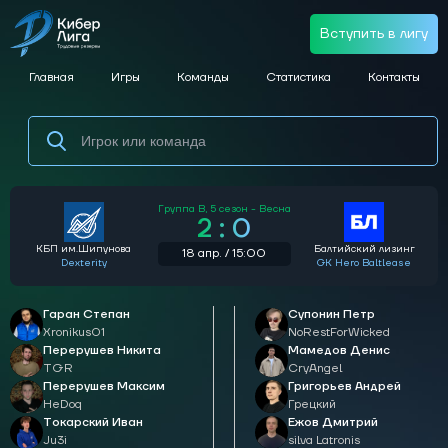
Вступить в лигу
Главная
Игры
Команды
Статистика
Контакты
Группа B,
5 сезон - Весна
2 : 0
КБП им.Шипунова
Балтийский лизинг
18 апр. / 15:00
Dexterity
GK Hero Baltlease
Гаран Степан
Супонин Петр
Xronikus01
NoRestForWicked
Перерушев Никита
Мамедов Денис
TGR
CryAngel
Перерушев Максим
Григорьев Андрей
HeDoq
Грецкий
Токарский Иван
Ежов Дмитрий
Ju3i
silva Latronis