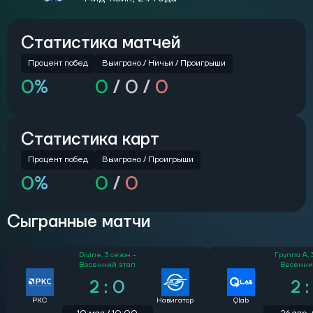
Статистика матчей
Процент побед
Выиграно /
Ничьи /
Проигрыши
0%
0
/
0 /
0
Статистика карт
Процент побед
Выиграно / Проигрыши
0%
0
/
0
Сыгранные матчи
Divine,
3 сезон -
Группа А,
Весенний этап
Весенни
2 : 0
2 :
РКС
Навигатор
Qlab