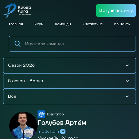
Вступить в лигу
Главная
Игры
Команды
Статистика
Контакты
Сезон 2026
5 сезон - Весна
Все
Навигатор
Голубев Артём
madvillain
Мид-лейн,
24 года