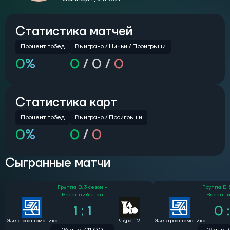
Статистика матчей
Процент побед
Выиграно /
Ничьи /
Проигрыши
0%
0
/
0 /
0
Статистика карт
Процент побед
Выиграно / Проигрыши
0%
0
/
0
Сыгранные матчи
Группа B,
3 сезон -
Группа B,
Весенний этап
Весенни
1 : 1
0 :
Электроавтоматика
Ядро - 2
Электроавтоматика