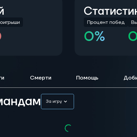
й
Статисти
оигрыши
Процент побед
Вы
0
0%
ги
Смерти
Помощь
Доб
омандам
За игру