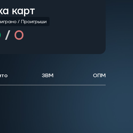
ка карт
играно / Проигрыши
0
/
0
ито
ЗВМ
ОПМ