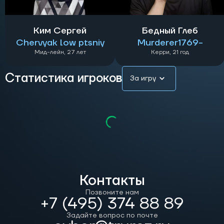
Ким Сергей
Бедный Глеб
Chervyak low ptsniy
Murderer1769-
Мид-лейн,
27 лет
Керри,
21 год
Статистика игроков
За игру
Контакты
Позвоните нам
+7 (495) 374 88 89
Задайте вопрос по почте