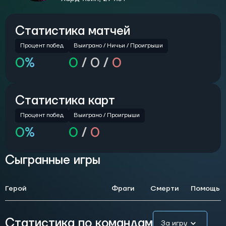
Статистика матчей
Процент побед
Выиграно /
Ничьи /
Проигрыши
0%
0
/
0 /
0
Статистика карт
Процент побед
Выиграно / Проигрыши
0%
0
/
0
Сыгранные игры
Герой
Фраги
Смерти
Помощь
Статистика по командам
За игру