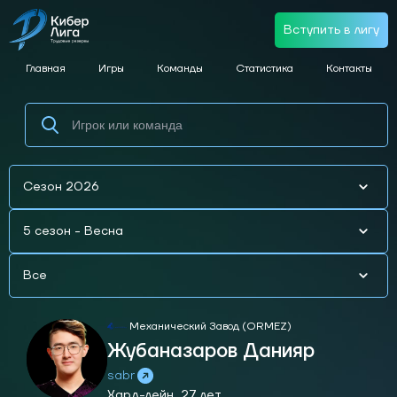
Вступить в лигу
Главная
Игры
Команды
Статистика
Контакты
Сезон 2026
5 сезон - Весна
Все
Механический Завод (ORMEZ)
Жубаназаров Данияр
sabr
Хард-лейн,
27 лет